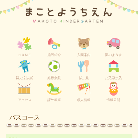
ＨＯＭＥ
施設紹介
入園案内
園のようす
ほいく日記
延長保育
給 食
バスコース
アクセス
課外教室
求人情報
情報公開
バスコース